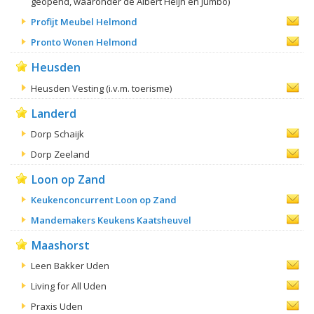
geopend, waaronder de Albert Heijn en Jumbo)
Profijt Meubel Helmond
Pronto Wonen Helmond
Heusden
Heusden Vesting (i.v.m. toerisme)
Landerd
Dorp Schaijk
Dorp Zeeland
Loon op Zand
Keukenconcurrent Loon op Zand
Mandemakers Keukens Kaatsheuvel
Maashorst
Leen Bakker Uden
Living for All Uden
Praxis Uden