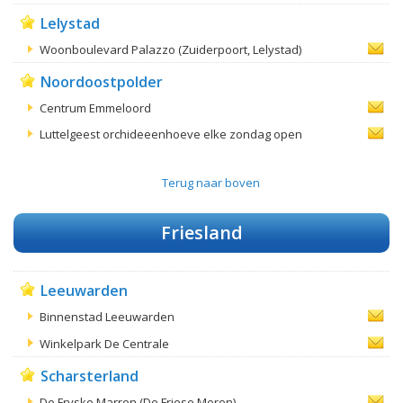
Lelystad
Woonboulevard Palazzo (Zuiderpoort, Lelystad)
Noordoostpolder
Centrum Emmeloord
Luttelgeest orchideeenhoeve elke zondag open
Terug naar boven
Friesland
Leeuwarden
Binnenstad Leeuwarden
Winkelpark De Centrale
Scharsterland
De Fryske Marren (De Friese Meren)