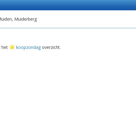
uiden, Muiderberg
r het
koopzondag
overzicht.