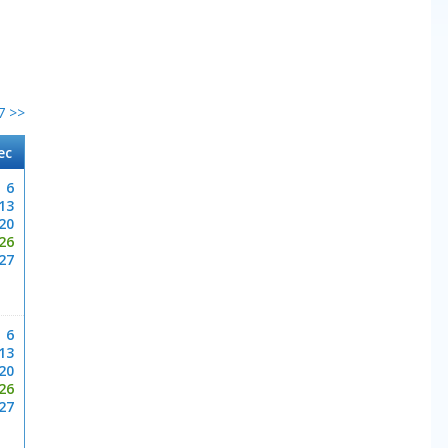
7 >>
ec
6
13
20
26
27
6
13
20
26
27