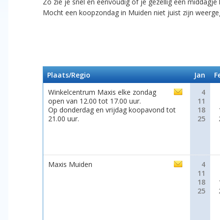
Zo zie je snel en eenvoudig of je gezellig een middagje
Mocht een koopzondag in Muiden niet juist zijn weerg
Plaats/Regio
Jan
F
Winkelcentrum Maxis elke zondag
4
open van 12.00 tot 17.00 uur.
11
Op donderdag en vrijdag koopavond tot
18
21.00 uur.
25
Maxis Muiden
4
11
18
25