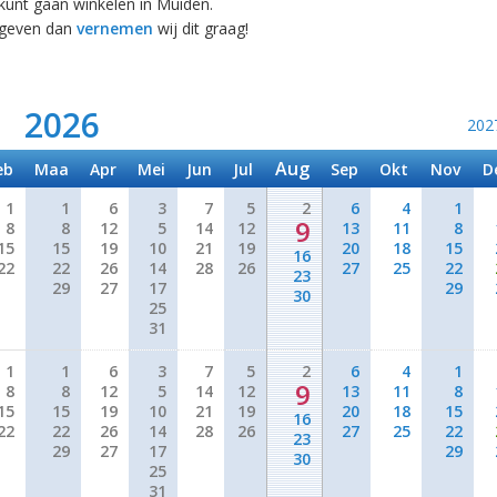
 kunt gaan winkelen in Muiden.
egeven dan
vernemen
wij dit graag!
2026
202
Aug
eb
Maa
Apr
Mei
Jun
Jul
Sep
Okt
Nov
D
1
1
6
3
7
5
2
6
4
1
9
8
8
12
5
14
12
13
11
8
15
15
19
10
21
19
20
18
15
16
22
22
26
14
28
26
27
25
22
23
29
27
17
29
30
25
31
1
1
6
3
7
5
2
6
4
1
9
8
8
12
5
14
12
13
11
8
15
15
19
10
21
19
20
18
15
16
22
22
26
14
28
26
27
25
22
23
29
27
17
29
30
25
31