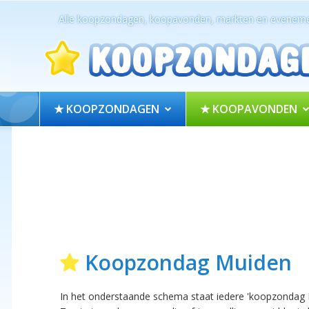
Alle koopzondagen, koopavonden, markten en eveneme
★ KOOPZONDAGEN
★ KOOPAVONDEN
Koopzondag Muiden
In het onderstaande schema staat iedere 'koopzondag 