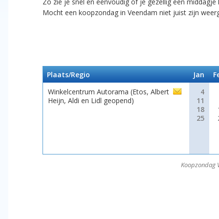
Zo zie je snel en eenvoudig of je gezellig een middagj
Mocht een koopzondag in Veendam niet juist zijn wee
Plaats/Regio
Jan
F
Winkelcentrum Autorama (Etos, Albert
4
Heijn, Aldi en Lidl geopend)
11
18
25
Koopzondag V