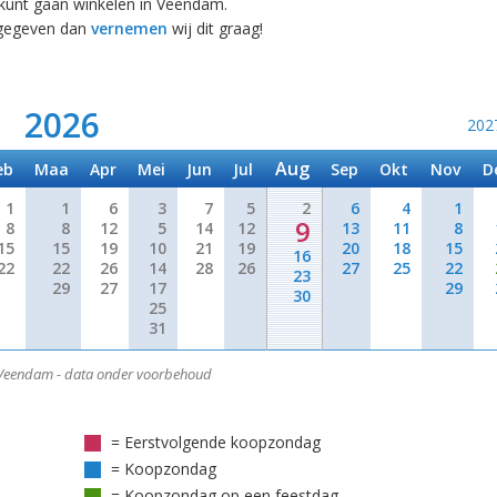
e kunt gaan winkelen in Veendam.
rgegeven dan
vernemen
wij dit graag!
2026
202
Aug
eb
Maa
Apr
Mei
Jun
Jul
Sep
Okt
Nov
D
1
1
6
3
7
5
2
6
4
1
9
8
8
12
5
14
12
13
11
8
15
15
19
10
21
19
20
18
15
16
22
22
26
14
28
26
27
25
22
23
29
27
17
29
30
25
31
eendam - data onder voorbehoud
= Eerstvolgende koopzondag
= Koopzondag
= Koopzondag op een feestdag