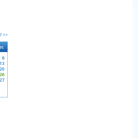
7 >>
ec
6
13
20
26
27