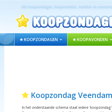
Alle koopzondagen, koopavonden, markten en eveneme
★ KOOPZONDAGEN
★ KOOPAVONDEN
Koopzondag Veenda
In het onderstaande schema staat iedere 'koopzondag 