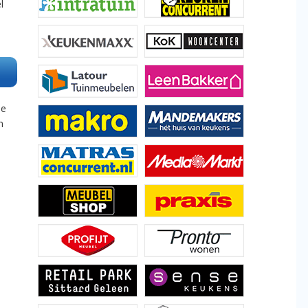
l
de
n