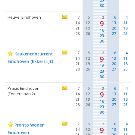
23
30
Heuvel Eindhoven
7
5
2
6
4
9
14
12
13
11
21
19
20
18
16
28
26
27
25
23
30
7
5
2
6
4
Keukenconcurrent
9
14
12
13
11
Eindhoven (Ekkersrijt)
21
19
20
18
16
28
26
27
25
23
30
Praxis Eindhoven
7
5
2
6
4
9
(Tenierslaan 2)
14
12
13
11
21
19
20
18
16
28
26
27
25
23
30
7
5
2
6
4
Pronto Wonen
9
14
12
13
11
Eindhoven
21
19
20
18