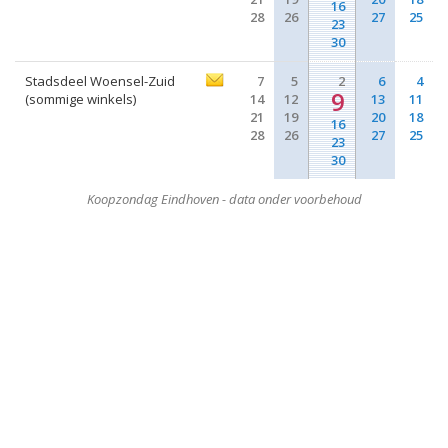
16
28
26
27
25
23
30
Stadsdeel Woensel-Zuid
7
5
2
6
4
9
(sommige winkels)
14
12
13
11
21
19
20
18
16
28
26
27
25
23
30
Koopzondag Eindhoven - data onder voorbehoud