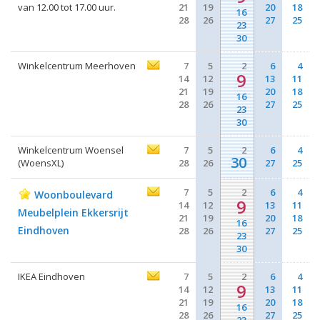
van 12.00 tot 17.00 uur.
21
19
20
18
16
28
26
27
25
23
30
Winkelcentrum Meerhoven
7
5
2
6
4
9
14
12
13
11
21
19
20
18
16
28
26
27
25
23
30
Winkelcentrum Woensel
7
5
2
6
4
30
(WoensXL)
28
26
27
25
7
5
2
6
4
Woonboulevard
9
14
12
13
11
Meubelplein Ekkersrijt
21
19
20
18
16
Eindhoven
28
26
27
25
23
30
IKEA Eindhoven
7
5
2
6
4
9
14
12
13
11
21
19
20
18
16
28
26
27
25