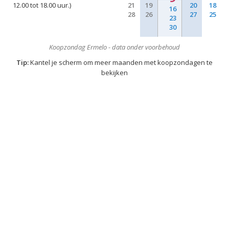
12.00 tot 18.00 uur.)
21
19
20
18
16
28
26
27
25
23
30
Koopzondag Ermelo - data onder voorbehoud
Tip:
Kantel je scherm om meer maanden met koopzondagen te
bekijken