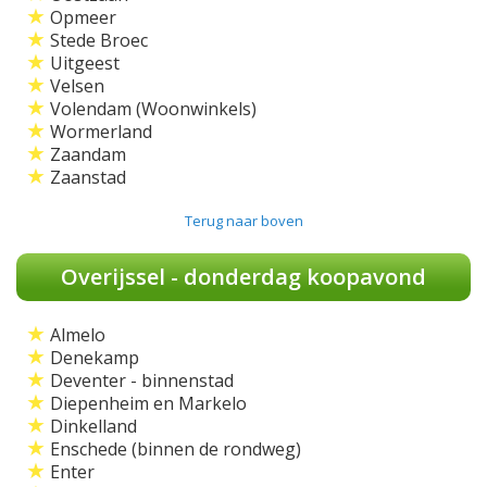
★
Opmeer
★
Stede Broec
★
Uitgeest
★
Velsen
★
Volendam (Woonwinkels)
★
Wormerland
★
Zaandam
★
Zaanstad
Terug naar boven
Overijssel - donderdag koopavond
★
Almelo
★
Denekamp
★
Deventer - binnenstad
★
Diepenheim en Markelo
★
Dinkelland
★
Enschede (binnen de rondweg)
★
Enter