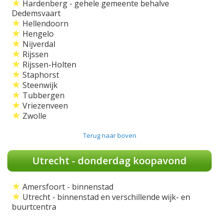
★
Hardenberg - gehele gemeente behalve
Dedemsvaart
★
Hellendoorn
★
Hengelo
★
Nijverdal
★
Rijssen
★
Rijssen-Holten
★
Staphorst
★
Steenwijk
★
Tubbergen
★
Vriezenveen
★
Zwolle
Terug naar boven
Utrecht - donderdag koopavond
★
Amersfoort - binnenstad
★
Utrecht - binnenstad en verschillende wijk- en
buurtcentra