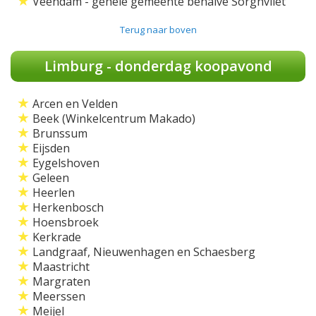
★
Veendam - gehele gemeente behalve Sorghvliet
Terug naar boven
Limburg - donderdag koopavond
★
Arcen en Velden
★
Beek (Winkelcentrum Makado)
★
Brunssum
★
Eijsden
★
Eygelshoven
★
Geleen
★
Heerlen
★
Herkenbosch
★
Hoensbroek
★
Kerkrade
★
Landgraaf, Nieuwenhagen en Schaesberg
★
Maastricht
★
Margraten
★
Meerssen
★
Meijel