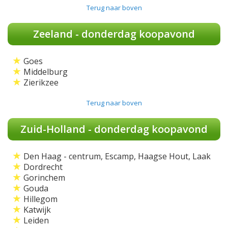
Terug naar boven
Zeeland - donderdag koopavond
★
Goes
★
Middelburg
★
Zierikzee
Terug naar boven
Zuid-Holland - donderdag koopavond
★
Den Haag - centrum, Escamp, Haagse Hout, Laak
★
Dordrecht
★
Gorinchem
★
Gouda
★
Hillegom
★
Katwijk
★
Leiden