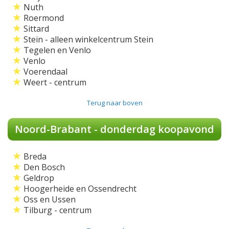
★
Nuth
★
Roermond
★
Sittard
★
Stein - alleen winkelcentrum Stein
★
Tegelen en Venlo
★
Venlo
★
Voerendaal
★
Weert - centrum
Terug naar boven
Noord-Brabant - donderdag koopavond
★
Breda
★
Den Bosch
★
Geldrop
★
Hoogerheide en Ossendrecht
★
Oss en Ussen
★
Tilburg - centrum