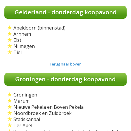
Gelderland - donderdag koopavond
★
Apeldoorn (binnenstad)
★
Arnhem
★
Elst
★
Nijmegen
★
Tiel
Terug naar boven
Groningen - donderdag koopavond
★
Groningen
★
Marum
★
Nieuwe Pekela en Boven Pekela
★
Noordbroek en Zuidbroek
★
Stadskanaal
★
Ter Apel