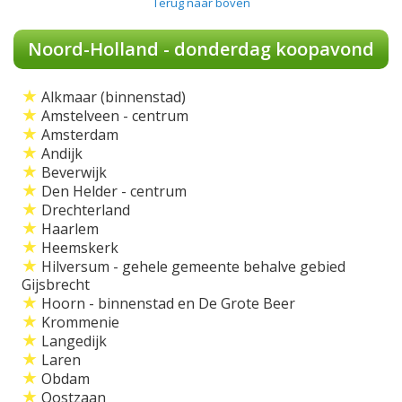
Terug naar boven
Noord-Holland - donderdag koopavond
★
Alkmaar (binnenstad)
★
Amstelveen - centrum
★
Amsterdam
★
Andijk
★
Beverwijk
★
Den Helder - centrum
★
Drechterland
★
Haarlem
★
Heemskerk
★
Hilversum - gehele gemeente behalve gebied
Gijsbrecht
★
Hoorn - binnenstad en De Grote Beer
★
Krommenie
★
Langedijk
★
Laren
★
Obdam
★
Oostzaan