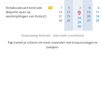
Rodaboulevard Kerkrade
7
5
2
6
4
9
(Beperkt open op
14
12
13
11
wedstrijddagen van Roda JC)
21
19
20
18
16
28
26
27
25
23
30
Koopzondag Kerkrade - data onder voorbehoud
Tip:
Kantel je scherm om meer maanden met koopzondagen te
bekijken