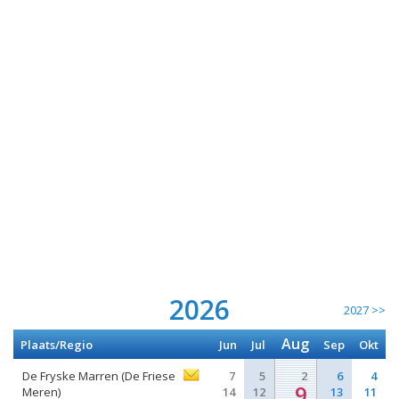
2026
2027 >>
Aug
Plaats/Regio
Jun
Jul
Sep
Okt
De Fryske Marren (De Friese
7
5
2
6
4
9
Meren)
14
12
13
11