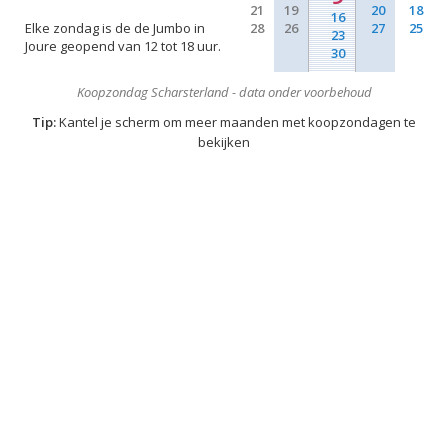
21
19
20
18
16
Elke zondag is de de Jumbo in
28
26
27
25
23
Joure geopend van 12 tot 18 uur.
30
Koopzondag Scharsterland - data onder voorbehoud
Tip:
Kantel je scherm om meer maanden met koopzondagen te
bekijken