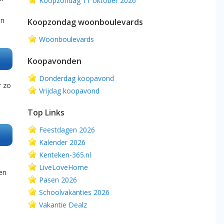
Koopzondag 11 oktober 2026
en
Koopzondag woonboulevards
Woonboulevards
Koopavonden
Donderdag koopavond
r zo
Vrijdag koopavond
Top Links
Feestdagen 2026
Kalender 2026
Kenteken-365.nl
LiveLoveHome
en
Pasen 2026
Schoolvakanties 2026
Vakantie Dealz