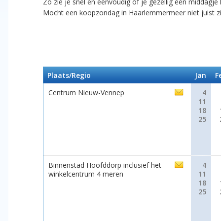
Zo zie je snel en eenvoudig of je gezellig een middagj
Mocht een koopzondag in Haarlemmermeer niet juist 
Plaats/Regio
Jan
F
Centrum Nieuw-Vennep
4
11
18
25
Binnenstad Hoofddorp inclusief het
4
winkelcentrum 4 meren
11
18
25