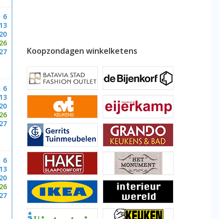
6
13
20
26
Koopzondagen winkelketens
27
6
13
20
26
27
6
13
20
26
27