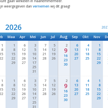
e kunt gaan winkelen in Haarlemmermeer.
zijn weergegeven dan
vernemen
wij dit graag!
2026
202
Aug
eb
Maa
Apr
Mei
Jun
Jul
Sep
Okt
Nov
D
1
1
6
3
7
5
2
6
4
1
9
8
8
12
5
14
12
13
11
8
15
15
19
10
21
19
20
18
15
16
22
22
26
14
28
26
27
25
22
23
29
27
17
29
30
25
31
1
1
6
3
7
5
2
6
4
1
9
8
8
12
5
14
12
13
11
8
15
15
19
10
21
19
20
18
15
16
22
22
26
14
28
26
27
25
22
23
29
27
17
29
30
25
31