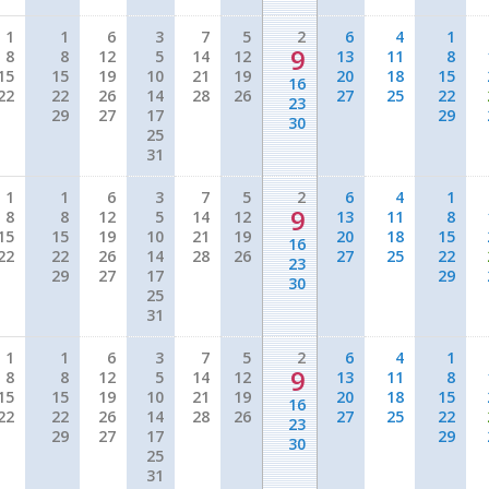
1
1
6
3
7
5
2
6
4
1
9
8
8
12
5
14
12
13
11
8
15
15
19
10
21
19
20
18
15
16
22
22
26
14
28
26
27
25
22
23
29
27
17
29
30
25
31
1
1
6
3
7
5
2
6
4
1
9
8
8
12
5
14
12
13
11
8
15
15
19
10
21
19
20
18
15
16
22
22
26
14
28
26
27
25
22
23
29
27
17
29
30
25
31
1
1
6
3
7
5
2
6
4
1
9
8
8
12
5
14
12
13
11
8
15
15
19
10
21
19
20
18
15
16
22
22
26
14
28
26
27
25
22
23
29
27
17
29
30
25
31