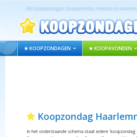
Alle koopzondagen, koopavonden, markten en eveneme
★ KOOPZONDAGEN
★ KOOPAVONDEN
Koopzondag Haarlem
In het onderstaande schema staat iedere 'koopzondag