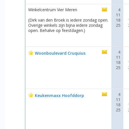
Winkelcentrum Vier Meren
4
11
(Dirk van den Broek is iedere zondag open.
18
Overige winkels zijn bijna iedere zondag
25
open. Behalve op feestdagen.)
4
Woonboulevard Cruquius
11
18
25
4
Keukenmaxx Hoofddorp
11
18
25