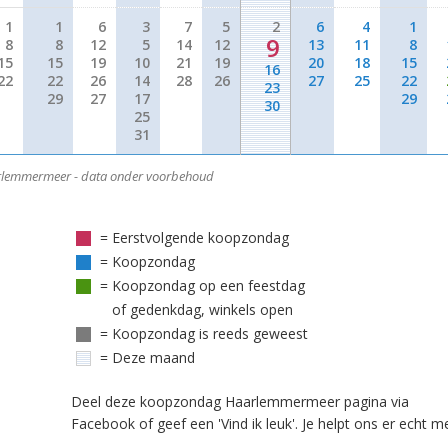
1
1
6
3
7
5
2
6
4
1
9
8
8
12
5
14
12
13
11
8
15
15
19
10
21
19
20
18
15
16
22
22
26
14
28
26
27
25
22
23
29
27
17
29
30
25
31
lemmermeer - data onder voorbehoud
= Eerstvolgende koopzondag
= Koopzondag
= Koopzondag op een feestdag
of gedenkdag, winkels open
= Koopzondag is reeds geweest
= Deze maand
Deel deze koopzondag Haarlemmermeer pagina via
Facebook of geef een 'Vind ik leuk'. Je helpt ons er echt m