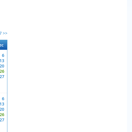
7 >>
ec
6
13
20
26
27
6
13
20
26
27