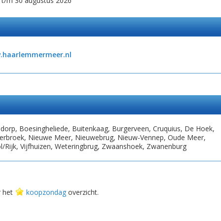
 t/m 30 augustus 2026
.haarlemmermeer.nl
orp, Boesingheliede, Buitenkaag, Burgerveen, Cruquius, De Hoek,
isserbroek, Nieuwe Meer, Nieuwebrug, Nieuw-Vennep, Oude Meer,
ol/Rijk, Vijfhuizen, Weteringbrug, Zwaanshoek, Zwanenburg
r het
koopzondag
overzicht.