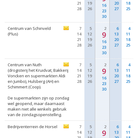
21
19
20
18
16
28
26
27
25
23
30
Centrum van Schinveld
7
5
2
6
4
9
(Plus)
14
12
13
11
21
19
20
18
16
28
26
27
25
23
30
Centrum van Nuth
7
5
2
6
4
9
(drogisterij het Kruidvat, Bakkerij
14
12
13
11
Voncken en supermarkten Aldi
21
19
20
18
16
en Jumbo), Hulsberg (AH) en
28
26
27
25
23
Schimmert (Coop).
30
De supermarkten zijn op zondag
wel geopend, maar daarnaast
maken niet alle winkels gebruik
van de zondagsopenstelling.
Bedrijventerrein de Horsel
7
5
2
6
4
9
14
12
13
11
21
19
20
18