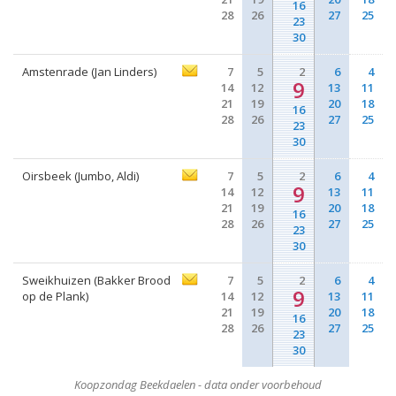
16
28
26
27
25
23
30
Amstenrade (Jan Linders)
7
5
2
6
4
9
14
12
13
11
21
19
20
18
16
28
26
27
25
23
30
Oirsbeek (Jumbo, Aldi)
7
5
2
6
4
9
14
12
13
11
21
19
20
18
16
28
26
27
25
23
30
Sweikhuizen (Bakker Brood
7
5
2
6
4
9
op de Plank)
14
12
13
11
21
19
20
18
16
28
26
27
25
23
30
Koopzondag Beekdaelen - data onder voorbehoud