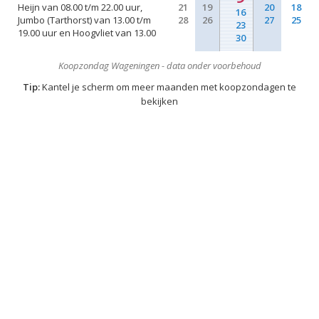
Heijn van 08.00 t/m 22.00 uur,
21
19
20
18
16
Jumbo (Tarthorst) van 13.00 t/m
28
26
27
25
23
19.00 uur en Hoogvliet van 13.00
30
Koopzondag Wageningen - data onder voorbehoud
Tip:
Kantel je scherm om meer maanden met koopzondagen te
bekijken