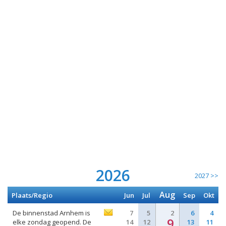
2026
2027 >>
Aug
Plaats/Regio
Jun
Jul
Sep
Okt
De binnenstad Arnhem is
7
5
2
6
4
9
elke zondag geopend. De
14
12
13
11