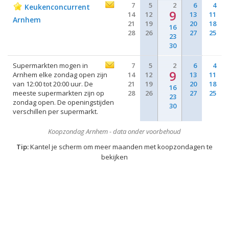
7
5
2
6
4
Keukenconcurrent
9
14
12
13
11
Arnhem
21
19
20
18
16
28
26
27
25
23
30
Supermarkten mogen in
7
5
2
6
4
9
Arnhem elke zondag open zijn
14
12
13
11
van 12:00 tot 20:00 uur. De
21
19
20
18
16
meeste supermarkten zijn op
28
26
27
25
23
zondag open. De openingstijden
30
verschillen per supermarkt.
Koopzondag Arnhem - data onder voorbehoud
Tip:
Kantel je scherm om meer maanden met koopzondagen te
bekijken