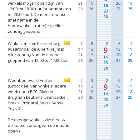
winkels mogen open zijn van
21
19
20
18
16
12:00 tot 18:00 uur (supermarkten
28
26
27
25
23
tot 20:00 uur). De meeste winkels
30
(met name in de
hoofdwinkelstraten) zijn elke
zondag geopend.
Winkelcentrum Kronenburg
7
5
2
6
4
9
(waaronder de Albert Heijn) is
14
12
13
11
elke zondag van de maand
21
19
20
18
16
geopend van 12:00 tot 17:00 uur.
28
26
27
25
23
30
Woonboulevard Arnhem
7
5
2
6
4
9
(Groot deel van winkels iedere
14
12
13
11
week open BCC, Blokker,
21
19
20
18
16
Brugman keukens, Leenbakker,
28
26
27
25
23
Praxis, Prenatal, Swiss Sense,
30
Toys XL.
De overige winkels zijn meestal
de laatse zondag van de maand
open.).