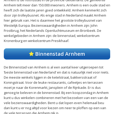
Arnhem is de hoofdstad in de provincie Gelderland. De gemeente
Arnhem telt meer dan 150.000 inwoners. Arnhem is een oude stad en
heeft zich de laatste jaren goed ontwikkeld. Arnhem kenmerkt zich
door zijn trolleybusnet. Als enige stad in Nederland maakt Arnhem
hier gebruik van. Het is daarmee het grootste trolleybusnet van
Westelijk Europa. Bezienswaardigheden in Arnhem zijn: John
Frostbrug, het Nederlands Openluchtmuseum en Bronbeek. De
winkelgebieden in Arnhem zijn: de binnenstad, winkelcentrum
Kronenburg en winkelcentrum Presikhaaf.
Binnenstad Arnhem
De Binnenstad van Arnhem is al een aantal keer uitgeroepen tot
‘beste binnenstad van Nederland’ en dat is natuurlijk niet voor niets.
De meeste winkels liggen in de ketelstraat, bakkersstraat of
Koningstraat. Voor de leuke restaurants, cafeetjes en terrassen
moet je naar de Korenmarkt, Jansplein of de Rijnkade. Er is dus
genoeg te beleven in de binnenstad. Bij een koopzondag in Arnhem
kunt u dus winkelen combineren met het bezoeken van een van de
vele bezienswaardigheden. Bent u dat lopen even helemaal beu
dan kunt u er nog altijd voor kiezen om neer te ploffen op een van
de vele terrassen die Arnhem rijk is.