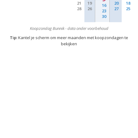
21
19
20
18
16
28
26
27
25
23
30
Koopzondag Bunnik - data onder voorbehoud
Tip:
Kantel je scherm om meer maanden met koopzondagen te
bekijken