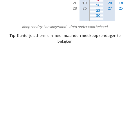
21
19
20
18
16
28
26
27
25
23
30
Koopzondag Lansingerland - data onder voorbehoud
Tip:
Kantel je scherm om meer maanden met koopzondagen te
bekijken