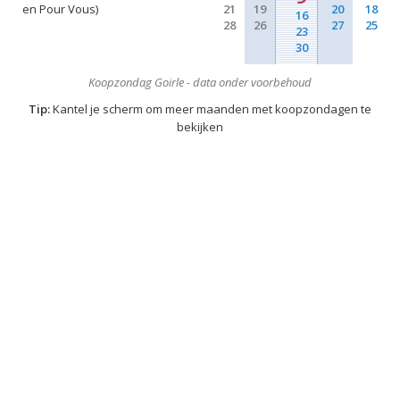
en Pour Vous)
21
19
20
18
16
28
26
27
25
23
30
Koopzondag Goirle - data onder voorbehoud
Tip:
Kantel je scherm om meer maanden met koopzondagen te
bekijken