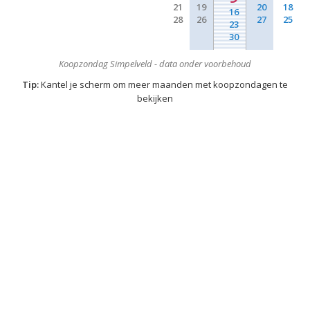
21
19
20
18
16
28
26
27
25
23
30
Koopzondag Simpelveld - data onder voorbehoud
Tip:
Kantel je scherm om meer maanden met koopzondagen te
bekijken