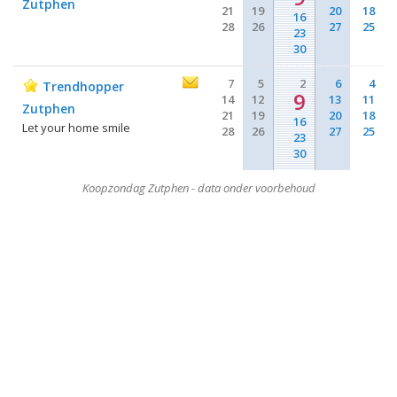
Zutphen
21
19
20
18
16
28
26
27
25
23
30
7
5
2
6
4
Trendhopper
9
14
12
13
11
Zutphen
21
19
20
18
16
Let your home smile
28
26
27
25
23
30
Koopzondag Zutphen - data onder voorbehoud