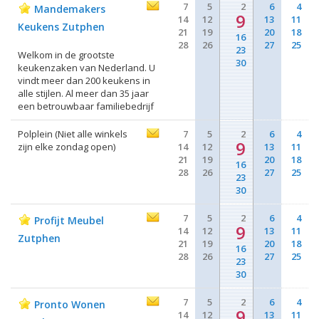
7
5
2
6
4
Mandemakers
9
14
12
13
11
Keukens Zutphen
21
19
20
18
16
28
26
27
25
23
Welkom in de grootste
30
keukenzaken van Nederland. U
vindt meer dan 200 keukens in
alle stijlen. Al meer dan 35 jaar
een betrouwbaar familiebedrijf
Polplein (Niet alle winkels
7
5
2
6
4
9
zijn elke zondag open)
14
12
13
11
21
19
20
18
16
28
26
27
25
23
30
7
5
2
6
4
Profijt Meubel
9
14
12
13
11
Zutphen
21
19
20
18
16
28
26
27
25
23
30
7
5
2
6
4
Pronto Wonen
9
14
12
13
11