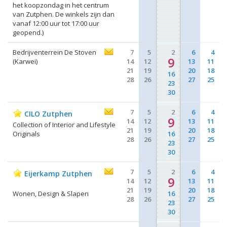
het koopzondag in het centrum
van Zutphen. De winkels zijn dan
vanaf 12:00 uur tot 17:00 uur
geopend.)
Bedrijventerrein De Stoven
7
5
2
6
4
9
(Karwei)
14
12
13
11
21
19
20
18
16
28
26
27
25
23
30
7
5
2
6
4
CILO Zutphen
9
14
12
13
11
Collection of Interior and Lifestyle
21
19
20
18
Originals
16
28
26
27
25
23
30
7
5
2
6
4
Eijerkamp Zutphen
9
14
12
13
11
21
19
20
18
Wonen, Design & Slapen
16
28
26
27
25
23
30