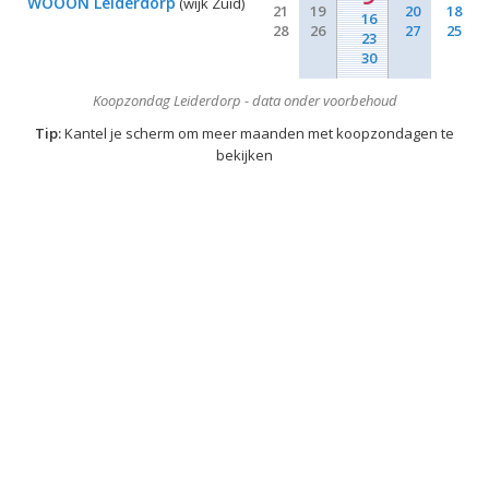
WOOON Leiderdorp
(wijk Zuid)
21
19
20
18
16
28
26
27
25
23
30
Koopzondag Leiderdorp - data onder voorbehoud
Tip:
Kantel je scherm om meer maanden met koopzondagen te
bekijken