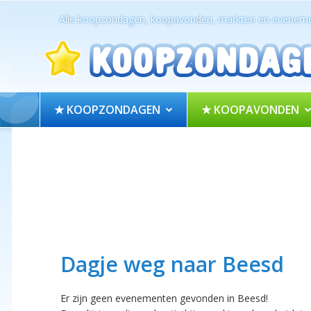
Alle koopzondagen, koopavonden, markten en eveneme
★ KOOPZONDAGEN
★ KOOPAVONDEN
Dagje weg naar Beesd
Er zijn geen evenementen gevonden in Beesd!