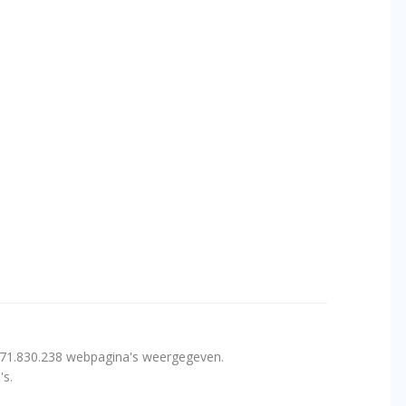
171.830.238 webpagina's weergegeven.
's.