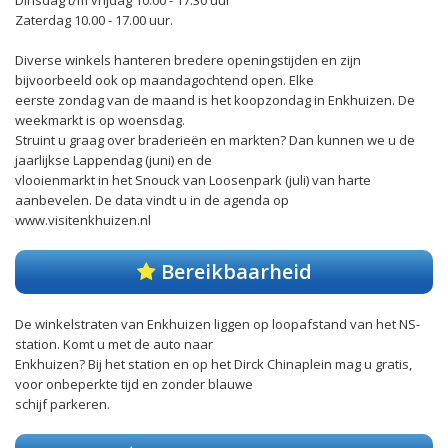
Dinsdag t/m vrijdag 10.00 - 17.30 uur
Zaterdag 10.00 - 17.00 uur.
Diverse winkels hanteren bredere openingstijden en zijn
bijvoorbeeld ook op maandagochtend open. Elke
eerste zondag van de maand is het koopzondag in Enkhuizen. De
weekmarkt is op woensdag.
Struint u graag over braderieën en markten? Dan kunnen we u de
jaarlijkse Lappendag (juni) en de
vlooienmarkt in het Snouck van Loosenpark (juli) van harte
aanbevelen. De data vindt u in de agenda op
www.visitenkhuizen.nl
Bereikbaarheid
De winkelstraten van Enkhuizen liggen op loopafstand van het NS-
station. Komt u met de auto naar
Enkhuizen? Bij het station en op het Dirck Chinaplein mag u gratis,
voor onbeperkte tijd en zonder blauwe
schijf parkeren.