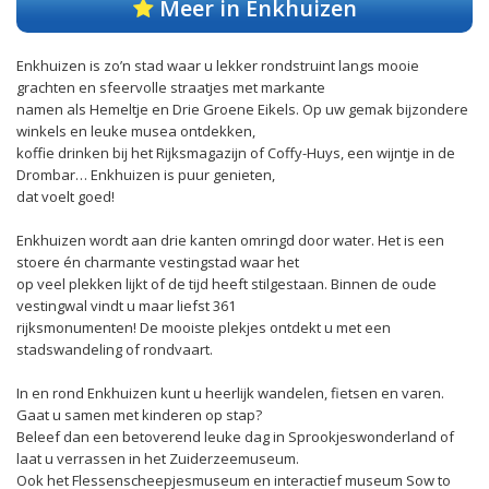
Meer in Enkhuizen
Enkhuizen is zo’n stad waar u lekker rondstruint langs mooie
grachten en sfeervolle straatjes met markante
namen als Hemeltje en Drie Groene Eikels. Op uw gemak bijzondere
winkels en leuke musea ontdekken,
koffie drinken bij het Rijksmagazijn of Coffy-Huys, een wijntje in de
Drombar… Enkhuizen is puur genieten,
dat voelt goed!
Enkhuizen wordt aan drie kanten omringd door water. Het is een
stoere én charmante vestingstad waar het
op veel plekken lijkt of de tijd heeft stilgestaan. Binnen de oude
vestingwal vindt u maar liefst 361
rijksmonumenten! De mooiste plekjes ontdekt u met een
stadswandeling of rondvaart.
In en rond Enkhuizen kunt u heerlijk wandelen, fietsen en varen.
Gaat u samen met kinderen op stap?
Beleef dan een betoverend leuke dag in Sprookjeswonderland of
laat u verrassen in het Zuiderzeemuseum.
Ook het Flessenscheepjesmuseum en interactief museum Sow to