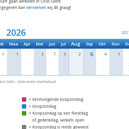
 kunt gaan winkelen in Oost Gelre.
eergegeven dan
vernemen
wij dit graag!
2026
202
Aug
eb
Maa
Apr
Mei
Jun
Jul
Sep
Okt
Nov
D
6
1
1
3
7
5
2
4
1
st Gelre - data onder voorbehoud
= Eerstvolgende koopzondag
= Koopzondag
= Koopzondag op een feestdag
of gedenkdag, winkels open
= Koopzondag is reeds geweest