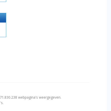
171.830.238 webpagina's weergegeven.
's.