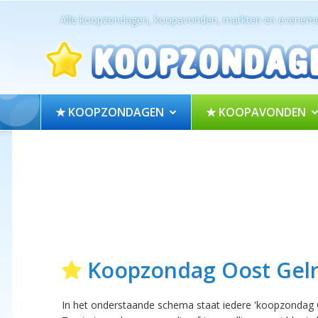
Alle koopzondagen, koopavonden, markten en eveneme
★ KOOPZONDAGEN
★ KOOPAVONDEN
Koopzondag Oost Gel
In het onderstaande schema staat iedere 'koopzondag O