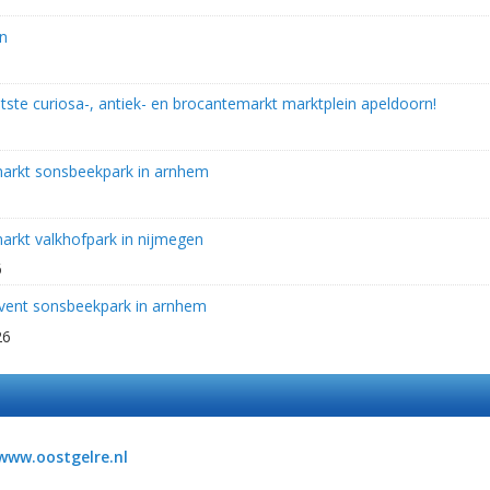
en
ste curiosa-, antiek- en brocantemarkt marktplein apeldoorn!
arkt sonsbeekpark in arnhem
rkt valkhofpark in nijmegen
6
vent sonsbeekpark in arnhem
26
www.oostgelre.nl