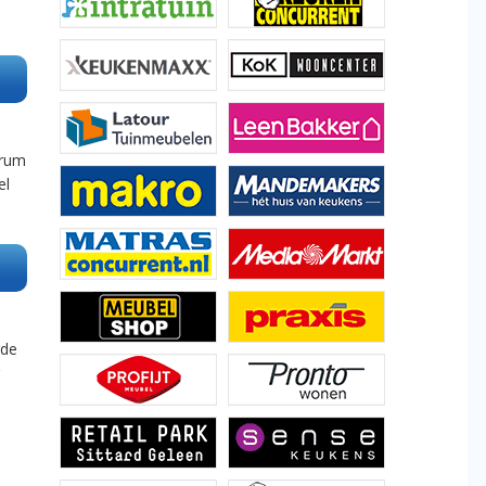
trum
el
rde