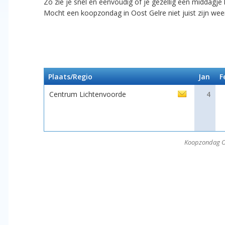
Zo zie je snel en eenvoudig of je gezellig een middagje
Mocht een koopzondag in Oost Gelre niet juist zijn w
Plaats/Regio
Jan
F
Centrum Lichtenvoorde
4
Koopzondag Oo