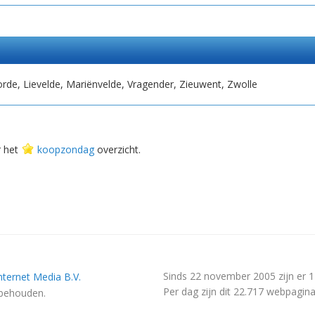
orde, Lievelde, Mariënvelde, Vragender, Zieuwent, Zwolle
r het
koopzondag
overzicht.
Sinds 22 november 2005 zijn er 
nternet Media B.V.
Per dag zijn dit 22.717 webpagina
rbehouden.