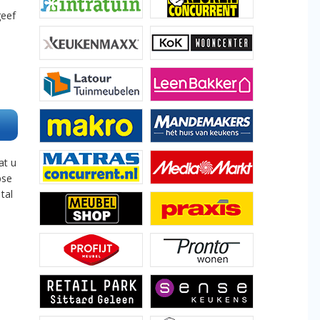
geef
at u
pse
tal