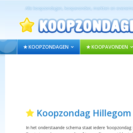
Alle koopzondagen, koopavonden, markten en eveneme
★ KOOPZONDAGEN
★ KOOPAVONDEN
Koopzondag Hillegom
In het onderstaande schema staat iedere 'koopzondag H