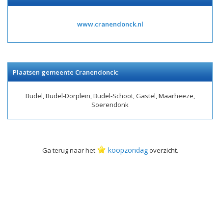
www.cranendonck.nl
Plaatsen gemeente Cranendonck:
Budel, Budel-Dorplein, Budel-Schoot, Gastel, Maarheeze,
Soerendonk
koopzondag
Ga terug naar het
overzicht.