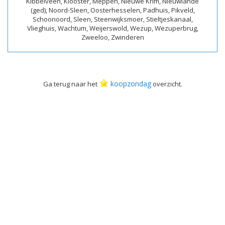
Kibbelveen, Klooster, Meppen, Nieuwe Krim, Nieuwlande
(ged), Noord-Sleen, Oosterhesselen, Padhuis, Pikveld,
Schoonoord, Sleen, Steenwijksmoer, Stieltjeskanaal,
Vlieghuis, Wachtum, Weijerswold, Wezup, Wezuperbrug,
Zweeloo, Zwinderen
koopzondag
Ga terug naar het
overzicht.